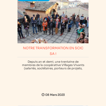
NOTRE TRANSFORMATION EN SCIC
SA !
Depuis an et demi, une trentaine de
membres de la coopérative Villages Vivants
(salariés, sociétaires, porteurs de projets,
structures installées, membres du comité
d’engagement et partenaires) a travaillé
pour modifier notre gouvernance avec pour
mission : présenter des statuts consensuels
devant l’Assemblée des sociétaires (2023) et
un nouveau mode de fonctionnement
détaillé dans un règlement intérieur.
08 Mars 2023